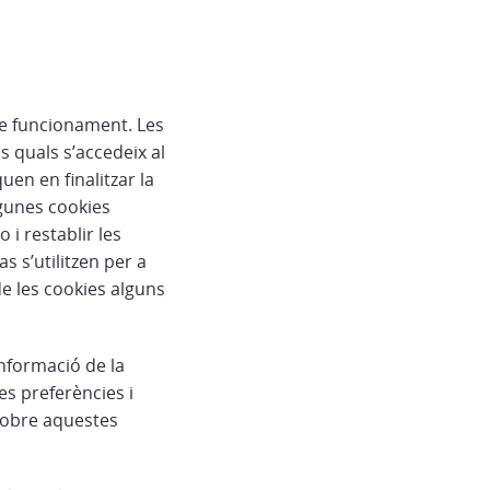
 de funcionament. Les
s quals s’accedeix al
en en finalitzar la
Algunes cookies
 i restablir les
s s’utilitzen per a
de les cookies alguns
informació de la
es preferències i
 sobre aquestes