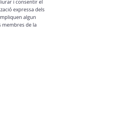
urar i consentir el
tzació expressa dels
e impliquen algun
es membres de la