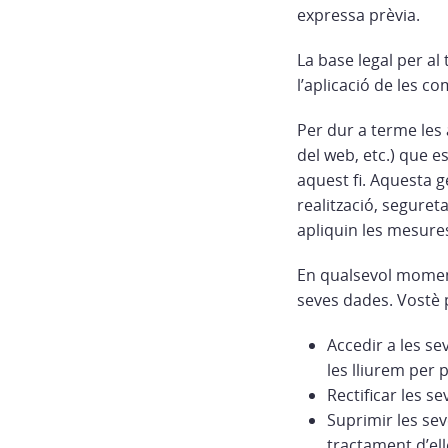
expressa prèvia.
La base legal per al
l’aplicació de les c
Per dur a terme les 
del web, etc.) que 
aquest fi. Aquesta g
realització, seguret
apliquin les mesures
En qualsevol moment 
seves dades. Vostè 
Accedir a les se
les lliurem per 
Rectificar les se
Suprimir les sev
tractament d’elle