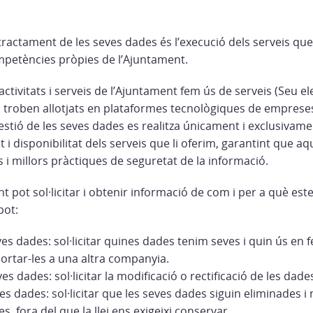
 tractament de les seves dades és l’execució dels serveis qu
ompetències pròpies de l’Ajuntament.
activitats i serveis de l’Ajuntament fem ús de serveis (Seu e
es troben allotjats en plataformes tecnològiques de emprese
estió de les seves dades es realitza únicament i exclusivamen
at i disponibilitat dels serveis que li oferim, garantint que 
 i millors pràctiques de seguretat de la informació.
pot sol·licitar i obtenir informació de com i per a què est
pot:
ves dades: sol·licitar quines dades tenim seves i quin ús en fe
portar-les a una altra companyia.
ves dades: sol·licitar la modificació o rectificació de les dade
es dades: sol·licitar que les seves dades siguin eliminades i 
s, fora del que la llei ens exigeixi conservar.