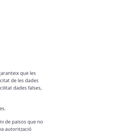
aranteix que les
citat de les dades
cilitat dades falses,
es.
 ni de països que no
va autorització