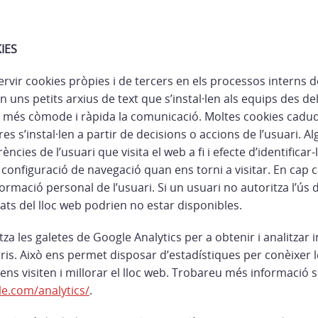
IES
ervir cookies pròpies i de tercers en els processos interns
n uns petits arxius de text que s’instal·len als equips des del
an més còmode i ràpida la comunicació. Moltes cookies caduqu
ltres s’instal·len a partir de decisions o accions de l’usuari. 
cies de l’usuari que visita el web a fi i efecte d’identificar-lo
 configuració de navegació quan ens torni a visitar. En cap ca
nformació personal de l’usuari. Si un usuari no autoritza l’ús 
tats del lloc web podrien no estar disponibles.
itza les galetes de Google Analytics per a obtenir i analitzar 
is. Això ens permet disposar d’estadístiques per conèixer l
ens visiten i millorar el lloc web. Trobareu més informació
e.com/analytics/
.