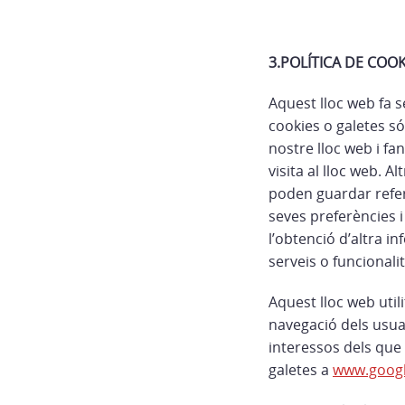
3.POLÍTICA DE COOK
Aquest lloc web fa s
cookies o galetes só
nostre lloc web i f
visita al lloc web. A
poden guardar referèn
seves preferències i
l’obtenció d’altra i
serveis o funcionali
Aquest lloc web util
navegació dels usuar
interessos dels que 
galetes a
www.googl