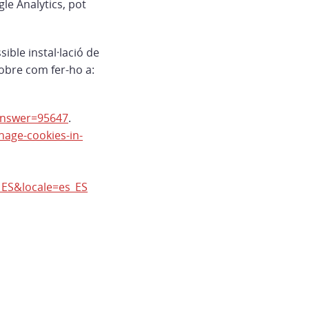
le Analytics, pot
ible instal·lació de
sobre com fer-ho a:
answer=95647
.
age-cookies-in-
_ES&locale=es_ES