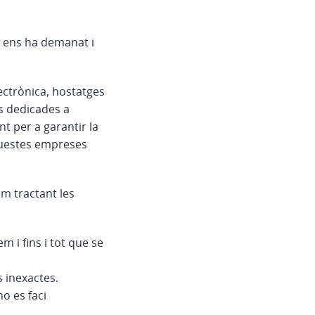
e ens ha demanat i
lectrònica, hostatges
s dedicades a
t per a garantir la
aquestes empreses
em tractant les
m i fins i tot que se
s inexactes.
no es faci