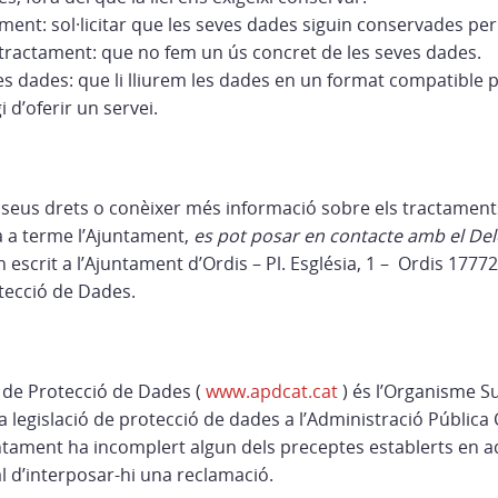
ament: sol·licitar que les seves dades siguin conservades per
tractament: que no fem un ús concret de les seves dades.
les dades: que li lliurem les dades en un format compatible p
i d’oferir un servei.
ls seus drets o conèixer més informació sobre els tractamen
 a terme l’Ajuntament,
es pot posar en contacte amb el Del
un escrit a l’Ajuntament d’Ordis –
Pl. Església, 1
– Ordis
17772
otecció de Dades.
 de Protecció de Dades (
www.apdcat.cat
) és l’Organisme S
 legislació de protecció de dades a l’Administració Pública 
ntament ha incomplert algun dels preceptes establerts en 
tal d’interposar-hi una reclamació.