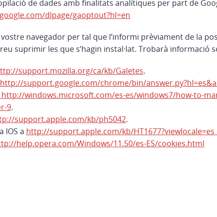
opilació de dades amb finalitats analítiques per part de Goog
s.google.com/dlpage/gaoptout?hl=en
vostre navegador per tal que l’informi prèviament de la poss
eu suprimir les que s’hagin instal·lat. Trobarà informació 
ttp://support.mozilla.org/ca/kb/Galetes
.
http://support.google.com/chrome/bin/answer.py?hl=es&
http://windows.microsoft.com/es-es/windows7/how-to-man
er-9
.
tp://support.apple.com/kb/ph5042
.
 a IOS a
http://support.apple.com/kb/HT1677?viewlocale=es
ttp://help.opera.com/Windows/11.50/es-ES/cookies.html